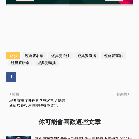
Tags
經典賽名單
經典賽投注
經典賽直播
經典賽運彩
經典賽賠率
經典賽轉播
較舊
較新的
經典賽投注哪裡看？球迷幫提供最
新經典賽投注與即時賽事資訊
你可能會喜歡這些文章
經典賽運彩哪裡看？球迷幫提供最新經典賽運彩與即時