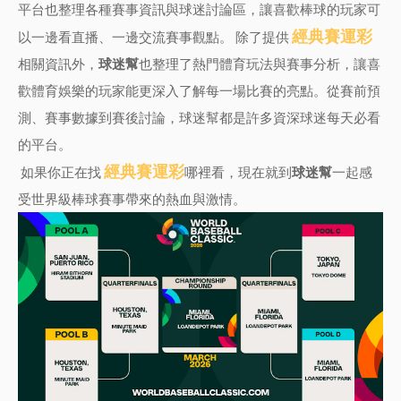
平台也整理各種賽事資訊與球迷討論區，讓喜歡棒球的玩家可
經典賽運彩
以一邊看直播、一邊交流賽事觀點。 除了提供
相關資訊外，
球迷幫
也整理了熱門體育玩法與賽事分析，讓喜
歡體育娛樂的玩家能更深入了解每一場比賽的亮點。從賽前預
測、賽事數據到賽後討論，球迷幫都是許多資深球迷每天必看
的平台。
經典賽運彩
如果你正在找
哪裡看，現在就到
球迷幫
一起感
受世界級棒球賽事帶來的熱血與激情。