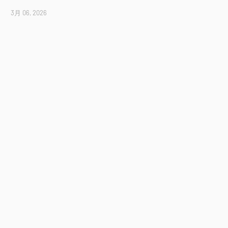
3月 06, 2026