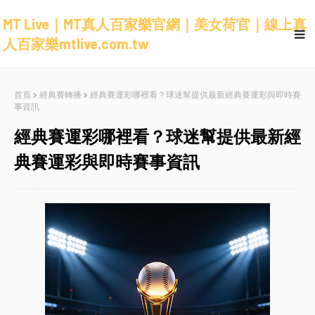
MT Live｜MT真人百家樂官網｜美女荷官｜線上真
人百家樂mtlive.com.tw
首頁
經典賽轉播
經典賽運彩哪裡看？球迷幫提供最新經典賽運彩與即時賽
事資訊
經典賽運彩哪裡看？球迷幫提供最新經
典賽運彩與即時賽事資訊